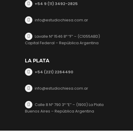
+54 9 (11) 3492-2825
info@estudiochiesa.com.ar
Lavalle Nº 1546 8º “F” – (C1055ABD)
Capital Federal – República Argentina
LA PLATA
+54 (221) 2264490
info@estudiochiesa.com.ar
Calle 8 Nº 790 3º “E” – (1900) La Plata
Buenos Aires – República Argentina